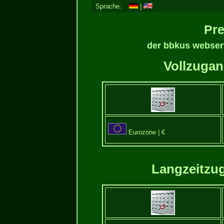
Sprache:
|
Pr
der bbkus webserv
Vollzuga
Eurozone | €
Langzeitzu