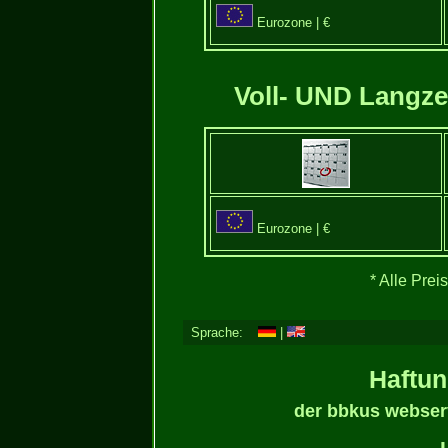
Eurozone | €
Voll- UND Langze
Eurozone | €
* Alle Pre
Sprache:
|
Haftu
der bbkus webserv