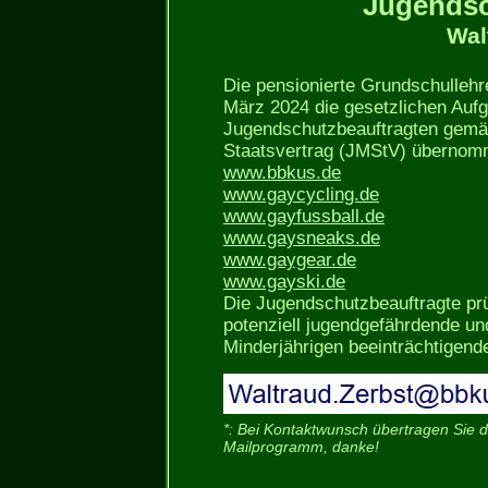
Jugendsc
Wal
Die pensionierte Grundschullehr
März 2024 die gesetzlichen Auf
Jugendschutzbeauftragten gemä
Staatsvertrag (JMStV) übernom
www.bbkus.de
www.gaycycling.de
www.gayfussball.de
www.gaysneaks.de
www.gaygear.de
www.gayski.de
Die Jugendschutzbeauftragte prü
potenziell jugendgefährdende un
Minderjährigen beeinträchtigende
*: Bei Kontaktwunsch übertragen Sie di
Mailprogramm, danke!