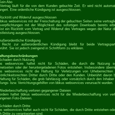
Kein Abo
Vertrag läuft für die von dem Kunden gebuchte Zeit. Er wird nicht automa
ängert. Eine ordentliche Kündigung ist ausgeschlossen.
Rücktritt und Widerruf ausgeschlossen
bkus webservices mit der Freischaltung der gebuchten Seiten seine vertragl
verpflichtungen mit der Möglichkeit des sofortigen Downloads bereits erb
 ist ein Rücktritt vom Vertrag und Widerruf des Vertrages wegen der Natur d
stleistung ausgeschlossen.
Außerordentliche Kündigung
 Recht zur außerordentlichen Kündigung bleibt für beide Vertragspart
rührt. Sie ist jedoch zwingend in Schriftform zu erklären.
Haftungsbeschränkungen
Schaden durch Nutzung
us webservices haftet nicht für Schäden, die durch die Nutzung se
rnetseiten oder der heruntergeladenen Fotos entstehen. Insbesondere über
us webservices nicht die Haftung für Verletzungen von Urheberrechten 
önlichkeitsrechten Dritter durch Dritte oder den Kunden. Unberührt davon b
Haftung für Schäden, die grob fahrlässig oder vorsätzlich durch den Inhaber
llungs- bzw. Verrichtungsgehilfen von bbkus webservices verursacht wurden.
Wiederbeschaffung verloren gegangener Dateien
rdem haftet bbkus webservices nicht für die Wiederbeschaffung von ver
ngenen Foto-Dateien.
Schäden durch Dritte
s webservices haftet auch nicht für Schäden, die durch Dritte entstehen ode
h Dritte zu verantworten sind.