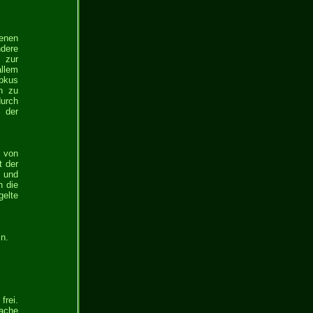
tenen
ndere
 zur
allem
bbkus
n zu
durch
 der
k von
t der
n und
h die
gelte
n.
rei.
rache