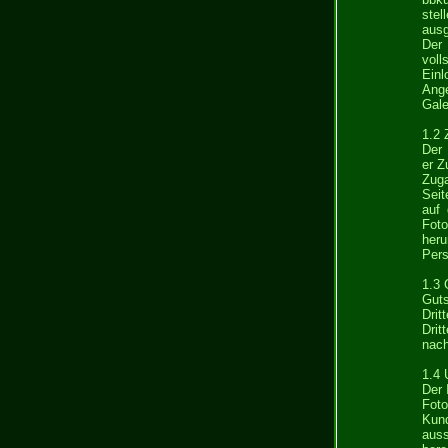
stel
ausg
Der 
voll
Einl
Ange
Gale
1.2
Der 
er Z
Zuga
Seit
auf 
Fot
heru
Pers
1.3 
Guts
Drit
Drit
nach
1.4 
Der 
Fot
Kund
aus