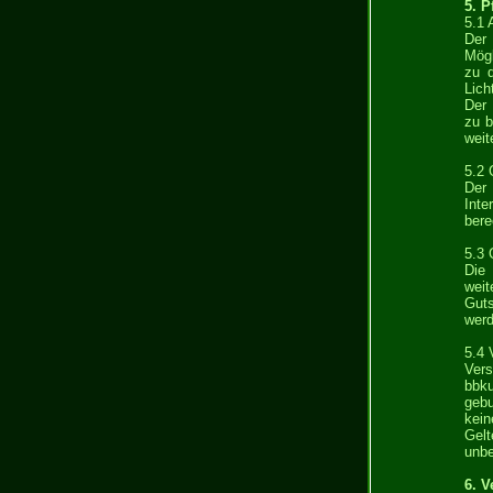
5. P
5.1 
Der
Mögl
zu d
Lich
Der 
zu b
weit
5.2 
Der 
Inte
bere
5.3 
Die 
wei
Guts
werd
5.4 
Vers
bbku
gebu
kei
Gel
unbe
6. V