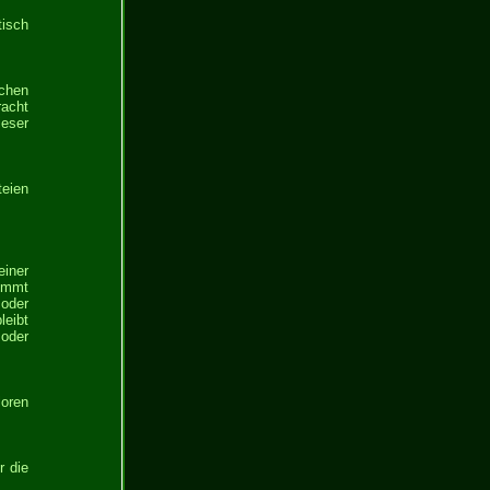
tisch
ichen
racht
ieser
eien
iner
nimmt
oder
leibt
 oder
loren
r die