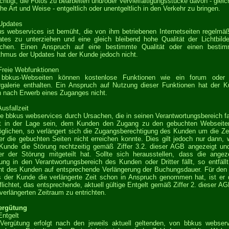
chtigt, die Fotos zu bearbeiten und/oder Vervielfältigungsstücke davon - gleic
he Art und Weise - entgeltlich oder unentgeltlich in den Verkehr zu bringen.
Updates
s webservices ist bemüht, die von ihm betriebenen Internetseiten regelmä
tes zu unterziehen und eine gleich bleibend hohe Qualität der Lichtbild
eichen. Einen Anspruch auf eine bestimmte Qualität oder einen bestim
hmus der Updates hat der Kunde jedoch nicht.
Freie Webfunktionen
 bbkus-Webseiten können kostenlose Funktionen wie ein forum oder 
galerie enthalten. Ein Anspruch auf Nutzung dieser Funktionen hat der 
 nach Erwerb eines Zuganges nicht.
Ausfallzeit
te bbkus webservices durch Ursachen, die in seinen Verantwortungsbereich fa
ht in der Lage sein, dem Kunden den Zugang zu den gebuchten Webseite
glichen, so verlängert sich die Zugangsberechtigung des Kunden um die Zei
er die gebuchten Seiten nicht erreichen konnte. Dies gilt jedoch nur dann,
Kunde die Störung rechtzeitig gemäß Ziffer 3.2. dieser AGB angezeigt un
r der Störung mitgeteilt hat. Sollte sich herausstellen, dass die angez
ung in den Verantwortungsbereich des Kunden oder Dritter fällt, so entfäll
t des Kunden auf entsprechende Verlängerung der Buchungsdauer. Für den 
 der Kunde die verlängerte Zeit schon in Anspruch genommen hat, ist er
flichtet, das entsprechende, aktuell gültige Entgelt gemäß Ziffer 2. dieser AG
verlängerten Zeitraum zu entrichten.
Vergütung
Entgelt
Vergütung erfolgt nach den jeweils aktuell geltenden, von bbkus webser