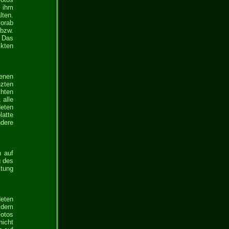
n ihm
lten.
vorab
 bzw.
. Das
ckten
denen
nzten
chten
 alle
deten
atte
ndere
h auf
g des
stung
deten
 dem
Fotos
icht