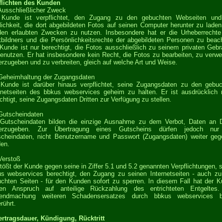
flichten des Kunden
Ausschließlicher Zweck
 Kunde ist verpflichtet, den Zugang zu den gebuchten Webseiten und
ichkeit, die dort abgebildeten Fotos auf seinen Computer herunter zu laden
en erlaubten Zwecken zu nutzen. Insbesondere hat er die Urheberrecht
tbildners und die Persönlichkeitsrechte der abgebildeten Personen zu beac
Kunde ist nur berechtigt, die Fotos ausschließlich zu seinem privaten Geb
enutzen. Er hat insbesondere kein Recht, die Fotos zu bearbeiten, zu verwe
erzugeben und zu verbreiten, gleich auf welche Art und Weise.
Geheimhaltung der Zugangsdaten
Kunde ist darüber hinaus verpflichtet, seine Zugangsdaten zu den gebu
rnetseiten des bbkus webservices geheim zu halten. Er ist ausdrücklich 
chtigt, seine Zugangsdaten Dritten zur Verfügung zu stellen.
Gutscheindaten
Gutscheindaten bilden die einzige Ausnahme zu dem Verbot, Daten an D
terzugeben. Zur Übertragung eines Gutscheins dürfen jedoch nur
cheindaten, nicht Benutzername und Passwort (Zugangsdaten) weiter ge
en.
Verstoß
tößt der Kunde gegen seine in Ziffer 5.1 und 5.2 genannten Verpflichtungen, s
s webservices berechtigt, den Zugang zu seinen Internetseiten - auch z
chten Seiten - für den Kunden sofort zu sperren. In diesem Fall hat der 
nen Anspruch auf anteilige Rückzahlung des entrichteten Entgeltes.
tendmachung weiteren Schadensersatzes durch bbkus webservices bl
rührt.
ertragsdauer, Kündigung, Rücktritt