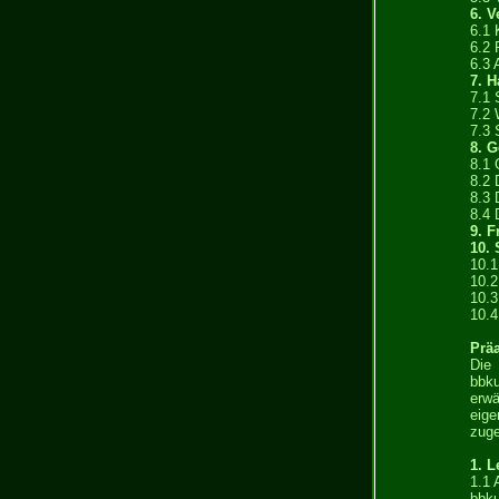
6. V
6.1 
6.2 
6.3 
7. 
7.1 
7.2 
7.3 
8. 
8.1 
8.2
8.3 
8.4 
9. F
10.
10.1
10.2
10.3
10.4
Prä
Die
bbku
erwä
eig
zug
1. L
1.1 
bbku