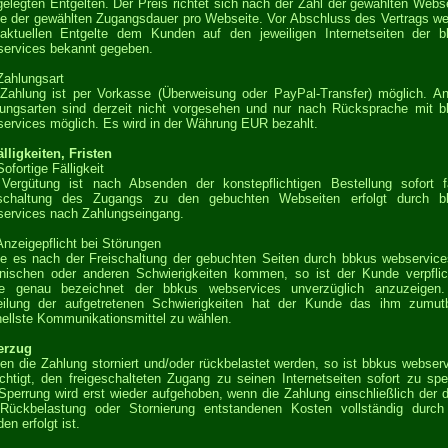
gelegten Entgelten. Der Preis richtet sich nach der Zahl der gewählten Webs
e der gewählten Zugangsdauer pro Webseite. Vor Abschluss des Vertrags w
aktuellen Entgelte dem Kunden auf den jeweiligen Internetseiten der 
ervices bekannt gegeben.
Zahlungsart
Zahlung ist per Vorkasse (Überweisung oder PayPal-Transfer) möglich. A
ungsarten sind derzeit nicht vorgesehen und nur nach Rücksprache mit 
ervices möglich. Es wird in der Währung EUR bezahlt.
älligkeiten, Fristen
Sofortige Fälligkeit
Vergütung ist nach Absenden der konstepflichtigen Bestellung sofort fä
ischaltung des Zugangs zu den gebuchten Webseiten erfolgt durch b
ervices nach Zahlungseingang.
Anzeigepflicht bei Störungen
te es nach der Freischaltung der gebuchten Seiten durch bbkus webservic
nischen oder anderen Schwierigkeiten kommen, so ist der Kunde verpflic
se genau bezeichnet der bbkus webservices unverzüglich anzuzeigen.
eilung der aufgetretenen Schwierigkeiten hat der Kunde das ihm zumut
ellste Kommunikationsmittel zu wählen.
erzug
ten die Zahlung storniert und/oder rückbelastet werden, so ist bbkus webser
chtigt, den freigeschalteten Zugang zu seinen Internetseiten sofort zu spe
Sperrung wird erst wieder aufgehoben, wenn die Zahlung einschließlich der 
 Rückbelastung oder Stornierung entstandenen Kosten vollständig durch
en erfolgt ist.