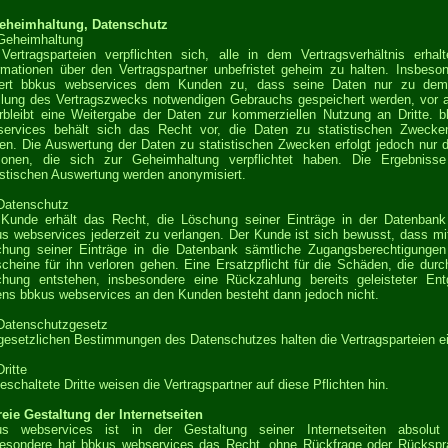
Geheimhaltung, Datenschutz
Geheimhaltung
Vertragsparteien verpflichten sich, alle in dem Vertragsverhältnis erhal
rmationen über den Vertragspartner unbefristet geheim zu halten. Insbeso
hert bbkus webservices dem Kunden zu, dass seine Daten nur zu dem
llung des Vertragszwecks notwendigen Gebrauchs gespeichert werden, vor 
rbleibt eine Weitergabe der Daten zur kommerziellen Nutzung an Dritte. 
services behält sich das Recht vor, die Daten zu statistischen Zwecke
en. Die Auswertung der Daten zu statistischen Zwecken erfolgt jedoch nur 
sonen, die sich zur Geheimhaltung verpflichtet haben. Die Ergebnisse
istischen Auswertung werden anonymisiert.
Datenschutz
Kunde erhält das Recht, die Löschung seiner Einträge in der Datenban
s webservices jederzeit zu verlangen. Der Kunde ist sich bewusst, dass mi
hung seiner Einträge in die Datenbank sämtliche Zugangsberechtigunge
cheine für ihn verloren gehen. Eine Ersatzpflicht für die Schäden, die durc
hung entstehen, insbesondere eine Rückzahlung bereits geleisteter Ent
ens bbkus webservices an den Kunden besteht dann jedoch nicht.
Datenschutzgesetz
gesetzlichen Bestimmungen des Datenschutzes halten die Vertragsparteien ei
Dritte
eschaltete Dritte weisen die Vertragspartner auf diese Pflichten hin.
reie Gestaltung der Internetseiten
us webservices ist in der Gestaltung seiner Internetseiten absolut f
esondere hat bbkus webservices das Recht, ohne Rückfrage oder Rücksp