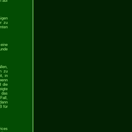
h auf
ßigen
er zu
mten
eine
Kunde
llen,
n zu
t, in
 wenn
d die
eigte
t das
Fall,
 dann
B für
vices