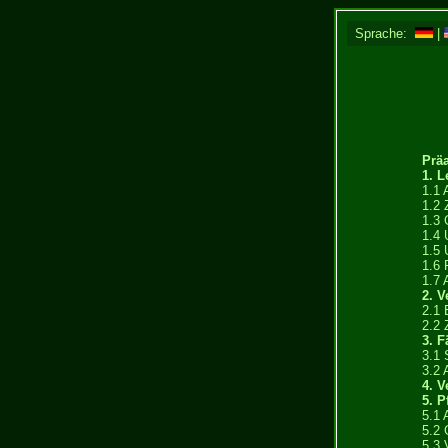
Sprache:
|
Prä
1. L
1.1 
1.2 
1.3 
1.4 
1.5 
1.6 
1.7 
2. 
2.1 
2.2 
3. F
3.1 
3.2 
4. V
5. P
5.1 
5.2 
5.3 