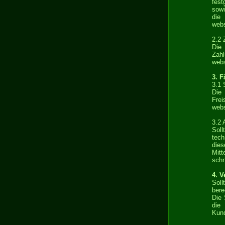
fest
sowi
die 
webs
2.2 
Die 
Zahl
webs
3. F
3.1 
Die 
Fre
webs
3.2 
Soll
tech
die
Mitt
schn
4. V
Soll
bere
Die 
die
Kund