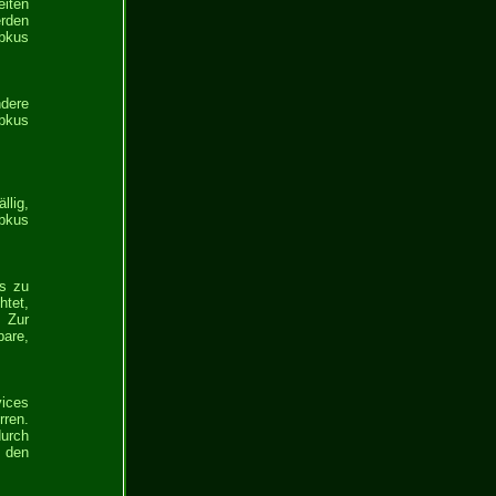
eiten
erden
bbkus
ndere
bbkus
llig,
bkus
es zu
htet,
 Zur
bare,
vices
rren.
durch
 den