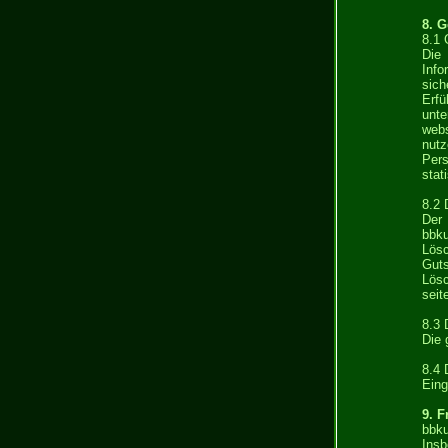
8. 
8.1 
Die 
Info
sic
Erfü
unte
web
nutz
Per
stat
8.2 
Der 
bbku
Lösc
Guts
Lösc
seit
8.3 
Die 
8.4 
Eing
9. F
bbk
Insb