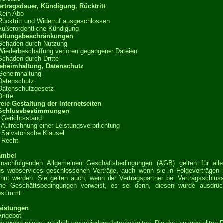
ertragsdauer, Kündigung, Rücktritt
Kein Abo
Rücktritt und Widerruf ausgeschlossen
Außerordentliche Kündigung
Haftungsbeschränkungen
Schaden durch Nutzung
Wiederbeschaffung verloren gegangener Dateien
Schaden durch Dritte
Geheimhaltung, Datenschutz
Geheimhaltung
Datenschutz
Datenschutzgesetz
Dritte
reie Gestaltung der Internetseiten
 Schlussbestimmungen
 Gerichtsstand
 Aufrechnung einer Leistungsverprlichtung
 Salvatorische Klausel
 Recht
ambel
 nachfolgenden Allgemeinen Geschäftsbedingungen (AGB) gelten für alle
s webservices geschlossenen Verträge, auch wenn sie in Folgeverträgen 
hnt werden. Sie gelten auch, wenn der Vertragspartner bei Vertragsschlus
ene Geschäftsbedingungen verweist, es sei denn, diesen wurde ausdrück
estimmt.
eistungen
Angebot
s webservices unterhält verschiedene Internetseiten. Die dort ausgestellten 