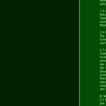
bere
welc
1.5 
bbku
Upda
err
Rhyt
1.6 
Die
User
auch
1.7 
Soll
nic
ermö
der 
der 
Daue
Stör
Rech
dass
verp
den 
2. 
2.1 
Die 