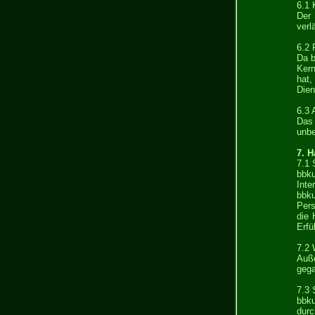
6.1 
Der 
verl
6.2 
Da b
Kern
hat,
Dien
6.3 
Das
unbe
7. 
7.1 
bbk
Inte
bbk
Pers
die 
Erfü
7.2 
Auße
gega
7.3 
bbku
durc