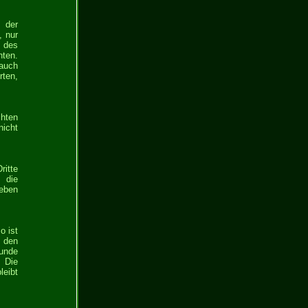
 der
, nur
e des
hten.
rauch
rten,
chten
nicht
ritte
 die
geben
o ist
u den
Kunde
 Die
eibt