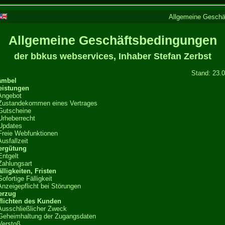
Allgemeine Gesch
Allgemeine Geschäftsbedingungen
der bbkus webservices, Inhaber Stefan Zerbst
Stand: 23.
ambel
eistungen
Angebot
Zustandekommen eines Vertrages
Gutscheine
Urheberrecht
Updates
Freie Webfunktionen
Ausfallzeit
Vergütung
Entgelt
Zahlungsart
älligkeiten, Fristen
Sofortige Fälligkeit
Anzeigepflicht bei Störungen
erzug
flichten des Kunden
Ausschließlicher Zweck
Geheimhaltung der Zugangsdaten
Verstoß