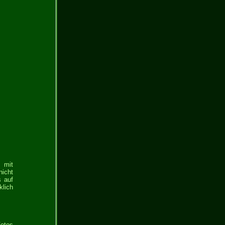
 mit
nicht
s auf
lich
Fotos