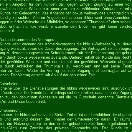
len ein Angebot für den Kunden dar, gegen Entgelt Zugang zu einer vo
ewählten bbkus-Webseite in einer von ihm zu wählenden Zeitdauer zu erha
Kunde hat Gelegenheit, das Angebot der bbkus webservices unentgeltlich 
ständig zu sichten. Alle im Angebot enthaltenen Bilder sind ohne Anmelden
oggen auf der Webseite als Minibilder, so genannte "Thumbnails" einzusehen
bot enthält nur die vorab einzusehenden Bilder, es gibt keine verste
rien o. ä.
 Zustandekommen des Vertrages
Kunde wählt während des Anmeldevorgangs die bbkus-Webseite(n), zu der/
ugang wünscht, sowie die Dauer des Zugangs. Der Vertrag auf zeitlich begre
ng zu der/den ausgewählten Seite(n) kommt mit der Freischaltung der gebu
e(n) durch bbkus webservices zustande. Dadurch erhält der Kunde das Recht,
der gewählten Webseite und nur die auf der gewählten Webseite abgebil
os durch Anklicken der Thumbnails zu vergrößern und auf seine Festpl
nter zu laden. Weder der Vertrag noch der Zugang sind übertragbar auf a
onen. Der Vertrag erlischt mit Ablauf der gebuchten Zeit.
Gutscheine
cheine über die Dienstleistungen der bbkus webservices sind ausdrücklic
te übertragbar. Der Kunde hat allerdings sicherzustellen, dass sich der Zugan
ten zu den gebuchten Webseiten auf die im Gutschein genannte Dienstlei
 Art und Dauer beschränkt.
Urheberrecht
Inhaber der bbkus webservices Stefan Zerbst ist der Lichtbildner der abgebil
os und aufgrund dessen der Inhaber der Urheberrechte daran. Er räumt
en die Nutzungsrechte an den in der gebuchten Zeit heruntergeladenen 
schließlich zum Zwecke des privaten Gebrauchs ein. Der Kunde ist n