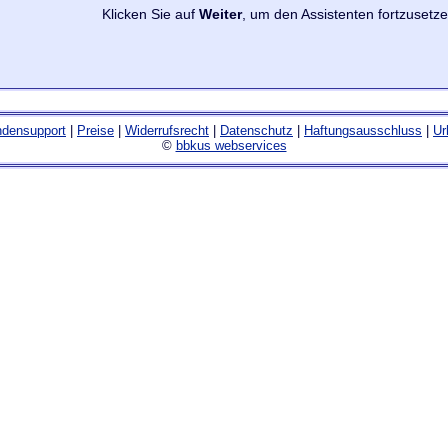
Klicken Sie auf
Weiter
, um den Assistenten fortzusetze
densupport
|
Preise
|
Widerrufsrecht
|
Datenschutz
|
Haftungsausschluss
|
Ur
©
bbkus webservices